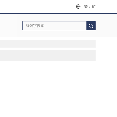
繁
/
简
搜索