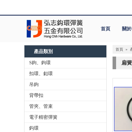
首頁
關於
首頁
»
產品類別
扁簧
S鉤、鉤環
扣環、釦環
吊鉤
背帶扣
管夾、管束
電子精密彈簧
鈎環