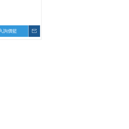
入詢價籃
詢價