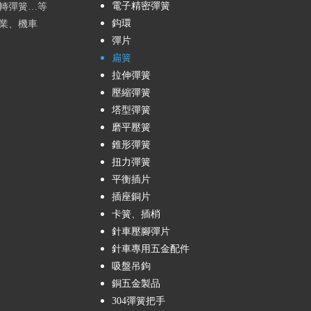
電子精密彈簧
轉彈簧…等
鈎環
業、機車
彈片
扁簧
拉伸彈簧
壓縮彈簧
塔型彈簧
磨平壓簧
錐形彈簧
扭力彈簧
平衡插片
插座銅片
卡簧、插梢
針車壓腳彈片
針車專用五金配件
吸盤吊鉤
銅五金製品
304彈簧把手