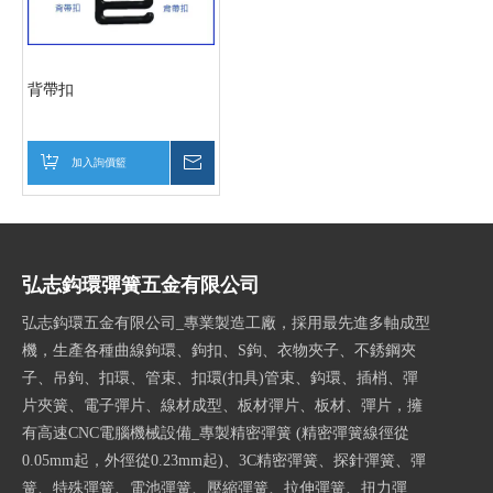
背帶扣
加入詢價籃
詢價
弘志鈎環彈簧五金有限公司
弘志鈎環五金有限公司_專業製造工廠，採用最先進多軸成型
機，生產各種曲線鉤環、鉤扣、S鉤、衣物夾子、不銹鋼夾
子、吊鉤、扣環、管束、扣環(扣具)管束、鈎環、插梢、彈
片夾簧、電子彈片、線材成型、板材彈片、板材、彈片，擁
有高速CNC電腦機械設備_專製精密彈簧 (精密彈簧線徑從
0.05mm起，外徑從0.23mm起)、3C精密彈簧、探針彈簧、彈
簧、特殊彈簧、電池彈簧、壓縮彈簧、拉伸彈簧、扭力彈