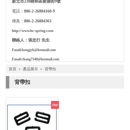
新北市238樹林區俊德街9號
電話：
886
-
2
-
26884168-9
傳真：
886
-
2
-
26884363
http://www.hc-spring.com
聯絡人：張忠行 先生
Email:
hongjyh@hotmail.com
Email:c
hang7340@hotmail.com
首頁
»
產品展示
»
背帶扣
背帶扣